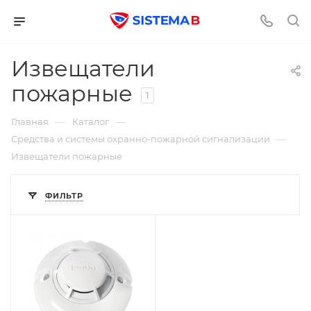
Извещатели
пожарные
1
—
—
Главная
Каталог
—
Средства и системы охранно-пожарной сигнализации
Извещатели пожарные
ФИЛЬТР