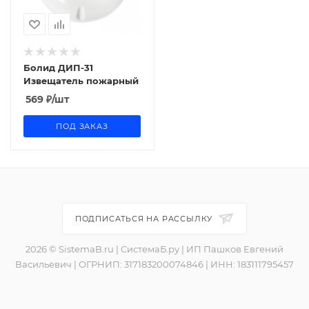
Болид ДИП-31
Извещатель пожарный
569
₽
/шт
ПОД ЗАКАЗ
ПОДПИСАТЬСЯ НА РАССЫЛКУ
2026 © SistemaB.ru | СистемаБ.ру | ИП Пашков Евгений
Васильевич | ОГРНИП: 317183200074846 | ИНН: 183111795457