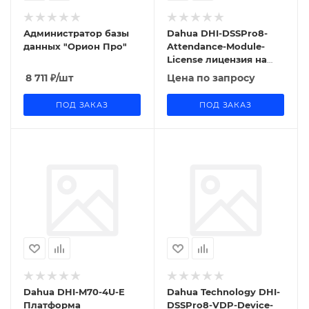
Администратор базы
Dahua DHI-DSSPro8-
данных "Орион Про"
Attendance-Module-
License лицензия на
модуль управления
8 711
₽
/шт
Цена по запросу
посещаемостью
ПОД ЗАКАЗ
ПОД ЗАКАЗ
Dahua DHI-M70-4U-E
Dahua Technology DHI-
Платформа
DSSPro8-VDP-Device-