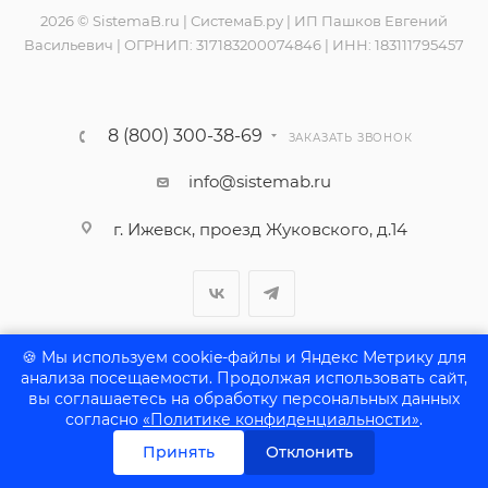
2026 © SistemaB.ru | СистемаБ.ру | ИП Пашков Евгений
Васильевич | ОГРНИП: 317183200074846 | ИНН: 183111795457
8 (800) 300-38-69
ЗАКАЗАТЬ ЗВОНОК
info@sistemab.ru
г. Ижевск, проезд Жуковского, д.14
🍪 Мы используем cookie-файлы и Яндекс Метрику для
анализа посещаемости. Продолжая использовать сайт,
вы соглашаетесь на обработку персональных данных
согласно
«Политике конфиденциальности»
.
ПОЛИТИКА КОНФИДЕНЦИАЛЬНОСТИ
Принять
Отклонить