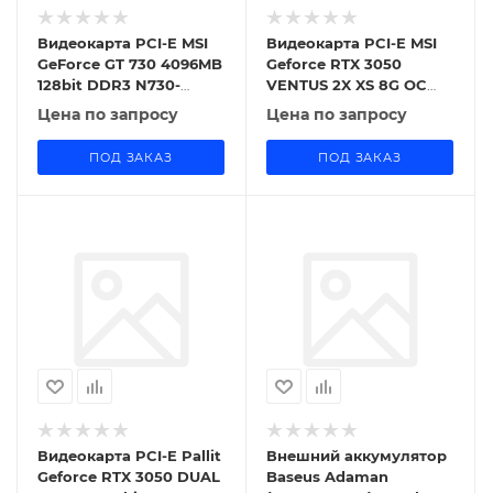
Видеокарта PCI-E MSI
Видеокарта PCI-E MSI
GeForce GT 730 4096MB
Geforce RTX 3050
128bit DDR3 N730-
VENTUS 2X XS 8G OC
4GD3V2 DVI HDMI DSub
8192MB 128bit GDDR6
Цена по запросу
Цена по запросу
[RTX 3050 VENTUS 2X
XS 8G OC] HDMI DP
ПОД ЗАКАЗ
ПОД ЗАКАЗ
Видеокарта PCI-E Pallit
Внешний аккумулятор
Geforce RTX 3050 DUAL
Baseus Adaman