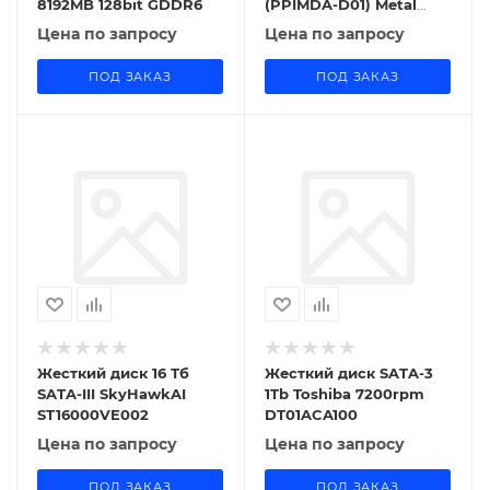
8192MB 128bit GDDR6
(PPIMDA-D01) Metal
Digital Display Quick
Цена по запросу
Цена по запросу
Charge 65W 20000 мАч,
черный
ПОД ЗАКАЗ
ПОД ЗАКАЗ
Жесткий диск 16 Тб
Жесткий диск SATA-3
SATA-III SkyHawkAI
1Tb Toshiba 7200rpm
ST16000VE002
DT01ACA100
Цена по запросу
Цена по запросу
ПОД ЗАКАЗ
ПОД ЗАКАЗ