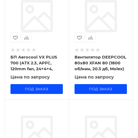
БП Aerocool VX PLUS
Вентилятор DEEPCOOL
700 (ATX 2.3, APFC,
80x80 XFAN 80 (1800
120mm fan, 24+4+4,
об/мин, 20.3 дб, Molex)
6xSATA, 2xPCI-E(6+2))
Цена по запросу
Цена по запросу
[VX PLUS 700]
ПОД ЗАКАЗ
ПОД ЗАКАЗ