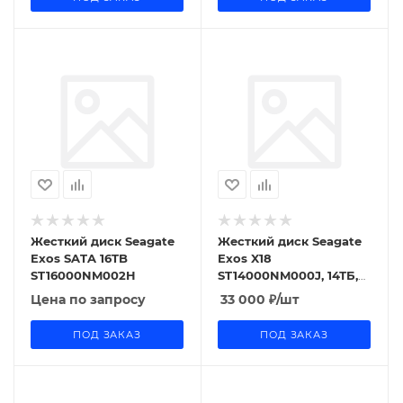
Жесткий диск Seagate
Жесткий диск Seagate
Exos SATA 16TB
Exos X18
ST16000NM002H
ST14000NM000J, 14ТБ,
HDD, SATA III, 3.5"
Цена по запросу
33 000
₽
/шт
ПОД ЗАКАЗ
ПОД ЗАКАЗ