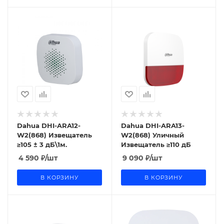
Dahua DHI-ARA12-
Dahua DHI-ARA13-
W2(868) Извещатель
W2(868) Уличный
≥105 ± 3 дБ\1м.
Извещатель ≥110 дБ
4 590
₽
/шт
9 090
₽
/шт
В КОРЗИНУ
В КОРЗИНУ