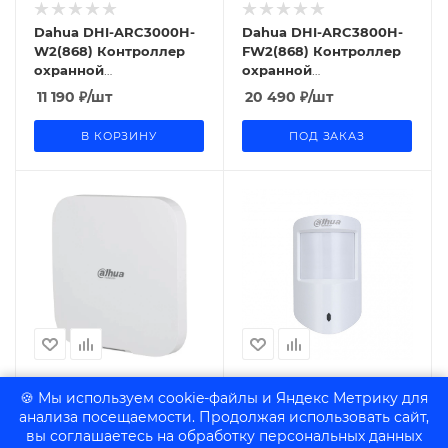
Dahua DHI-ARC3000H-
Dahua DHI-ARC3800H-
W2(868) Контроллер
FW2(868) Контроллер
охранной
охранной
сигнализации
сигнализации
11 190
₽
/шт
20 490
₽
/шт
В КОРЗИНУ
ПОД ЗАКАЗ
🍪 Мы используем cookie-файлы и Яндекс Метрику для
Dahua DHI-ARC3800H-
Dahua DHI-ARD1233-
анализа посещаемости. Продолжая использовать сайт,
W2(868) Контроллер
W2(868) ИК-датчик
вы соглашаетесь на обработку персональных данных
охранной