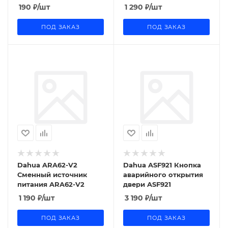
1.2.49.08.12418-000
DHI-ARD2251E-
190
₽
/шт
1 290
₽
/шт
W2(868V)
ПОД ЗАКАЗ
ПОД ЗАКАЗ
Dahua ARA62-V2
Dahua ASF921 Кнопка
Сменный источник
аварийного открытия
питания ARA62-V2
двери ASF921
1 190
₽
/шт
3 190
₽
/шт
ПОД ЗАКАЗ
ПОД ЗАКАЗ