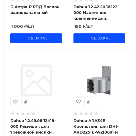
D.Астра-Р РПД Брелок
Dahua 1.2.42.20.16222-
радиоканальный
000 Настенное
крепление для
тревожной кнопки
1 000
₽
/шт
190
₽
/шт
1.2.42.20.16222-000
ПОД ЗАКАЗ
ПОД ЗАКАЗ
Dahua 1.2.49.08.12418-
Dahua ARA34E
000 Ремешок для
Кронштейн для DHI-
тревожной кнопки
ARD2251E-W2(868) и