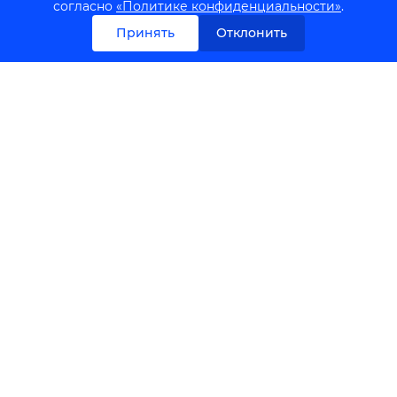
согласно
«Политике конфиденциальности»
.
сигнализации
14 490
₽
/шт
3 390
₽
/шт
Принять
Отклонить
ПОД ЗАКАЗ
В КОРЗИНУ
Dahua DHI-ARD1731-
Dahua DHI-ARD2231-
W2(868) ИК-Датчик с
W2(868) ИК + СВЧ
камерой
датчик
11 090
₽
/шт
6 490
₽
/шт
В КОРЗИНУ
ПОД ЗАКАЗ