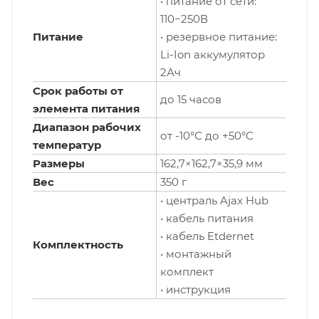
• питание от сети:
110−250В
Питание
• резервное питание:
Li-Ion аккумулятор
2Ач
Срок работы от
до 15 часов
элемента питания
Диапазон рабочих
от -10°С до +50°С
температур
Размеры
162,7×162,7×35,9 мм
Вес
350 г
• централь Ajax Hub
• кабель питания
• кабель Etdernet
Комплектность
• монтажный
комплект
• инструкция