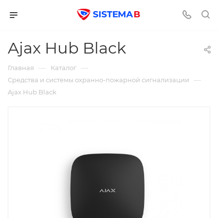
Ajax Hub Black
—
—
Главная
Каталог
—
Средства и системы охранно-пожарной сигнализации
Ajax Hub Black