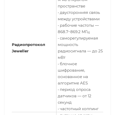
пространстве
• двусторонняя связь
между устройствами
• рабочие частоты —
868.7−869.2 МГц
• саморегулируемая
Радиопротокол
мощность
Jeweller
радиосигнала — до 25
мВт
• блочное
шифрование,
основанное на
алгоритме AES
• период опроса
датчиков — от 12
секунд
• частотный хоппинг