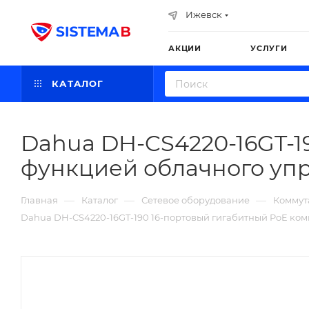
Ижевск
АКЦИИ
УСЛУГИ
КАТАЛОГ
Dahua DH-CS4220-16GT-1
функцией облачного уп
—
—
—
Главная
Каталог
Сетевое оборудование
Коммут
Dahua DH-CS4220-16GT-190 16-портовый гигабитный PoE ком