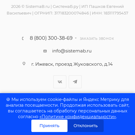
2026 © SistemaB.ru | СистемаБ.ру | ИП Пашков Евгений
Васильевич | ОГРНИП: 317183200074846 | ИНН: 183111795457
8 (800) 300-38-69
ЗАКАЗАТЬ ЗВОНОК
info@sistemab.ru
г. Ижевск, проезд Жуковского, д.14
🍪 Мы используем cookie-файлы и Яндекс Метрику для
анализа посещаемости. Продолжая использовать сайт,
вы соглашаетесь на обработку персональных данных
согласно
«Политике конфиденциальности»
.
ПОЛИТИКА КОНФИДЕНЦИАЛЬНОСТИ
Принять
Отклонить