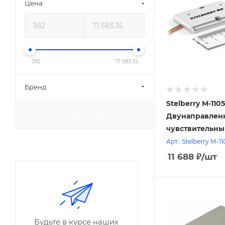
Цена
382
71 583.35
Бренд
Stelberry М-110
Двунаправлен
ПОКАЗАТЬ
чувствительны
микрофон в
Арт.: Stelberry М-
металическом 
11 688
₽
/шт
цифровой обр
Будьте в курсе наших