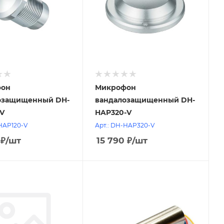
он
Микрофон
озащищенный DH-
вандалозащищенный DH-
V
HAP320-V
HAP120-V
Арт.: DH-HAP320-V
₽
/шт
15 790
₽
/шт