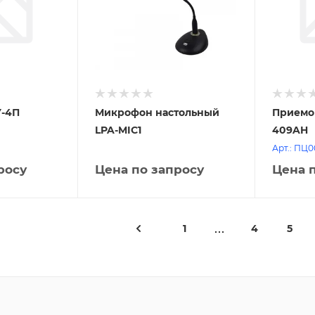
-4П
Микрофон настольный
Приемо
LPA-MIC1
409AH
Арт.: ПЦ
росу
Цена по запросу
Цена 
1
4
5