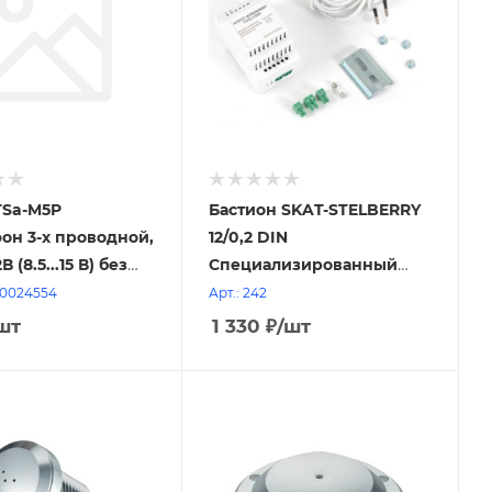
TSa-M5P
Бастион SKAT-STELBERRY
н 3-х проводной,
12/0,2 DIN
В (8.5...15 В) без
Специализированный
ровки усиления
блок питания для
00024554
Арт.: 242
аудиооборудования.
шт
1 330
₽
/шт