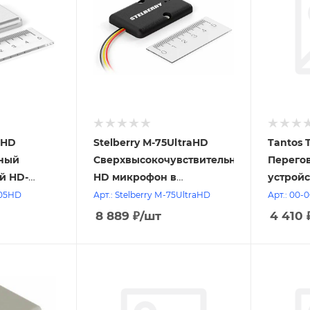
5HD
Stelberry М-75UltraHD
Tantos 
ный
Сверхвысокочувствительный
Перего
й HD-
HD микрофон в
устройс
металлическом корпусе
1105HD
Арт.: Stelberry М-75UltraHD
Арт.: 00-
корпусе с
8 889
₽
/шт
4 410
а