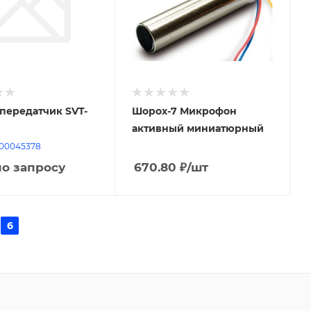
передатчик SVT-
Шорох-7 Микрофон
активный миниатюрный
000045378
по запросу
670.80
₽
/шт
6