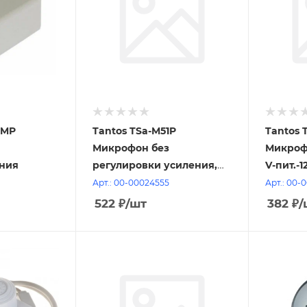
0MP
Tantos TSa-M51P
Tantos 
Микрофон без
Микрофо
ния
регулировки усиления,
V-пит.-12
разъём Аудио -"Тюльпан",
регули
Арт.: 00-00024555
Арт.: 00-
разъём питания,
522
₽
/шт
382
₽
/
сквозной