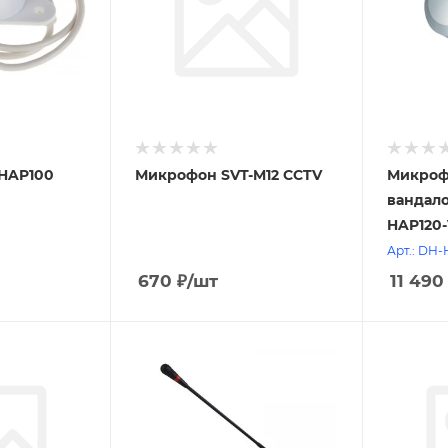
HAP100
Микрофон SVT-M12 CCTV
Микроф
вандал
HAP120-
Арт.: DH-
670
₽
/шт
11 490