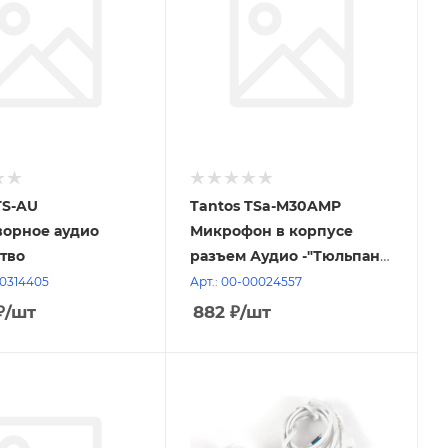
TS-AU
Tantos TSa-M30AMP
ворное аудио
Микрофон в корпусе
тво
разъем Аудио -"Тюльпан",
разъём питания, V-
00314405
Арт.: 00-00024557
пит.-12В (8.5...15 В
₽
/шт
882
₽
/шт