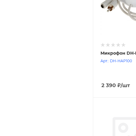
Микрофон DH-
Арт.: DH-HAP100
2 390
₽
/шт