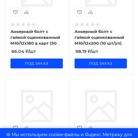
Анкерный болт с
Анкерный болт с
гайкой оцинкованный
гайкой оцинкованный
М10/12x180 в карт (50
М10/12x200 (10 шт/уп)
шт/уп) Промрукав
Промрукав
66.04
₽
/шт
98.19
₽
/шт
ПОД ЗАКАЗ
ПОД ЗАКАЗ
🍪 Мы используем cookie-файлы и Яндекс Метрику для