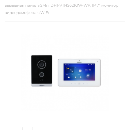
вызывная панель 2Мп. DHI-VTH2621GW-WP: IP 7" монитор
видеодомофона с WiFi