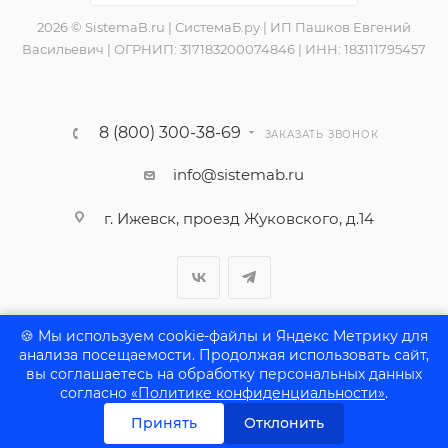
2026 © SistemaB.ru | СистемаБ.ру | ИП Пашков Евгений
Васильевич | ОГРНИП: 317183200074846 | ИНН: 183111795457
8 (800) 300-38-69
ЗАКАЗАТЬ ЗВОНОК
info@sistemab.ru
г. Ижевск, проезд Жуковского, д.14
🍪 Мы используем cookie-файлы и Яндекс Метрику для
анализа посещаемости. Продолжая использовать сайт,
вы соглашаетесь на обработку персональных данных
согласно
«Политике конфиденциальности»
.
ПОЛИТИКА КОНФИДЕНЦИАЛЬНОСТИ
Принять
Отклонить