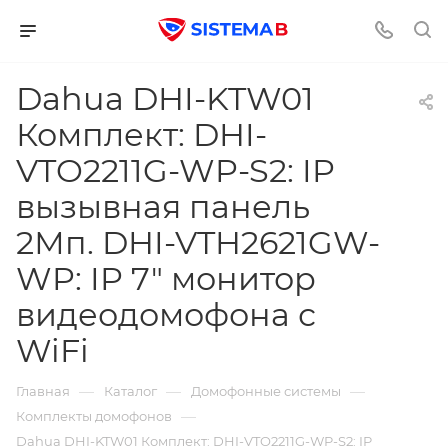
Dahua DHI-KTW01
Комплект: DHI-
VTO2211G-WP-S2: IP
вызывная панель
2Мп. DHI-VTH2621GW-
WP: IP 7" монитор
видеодомофона с
WiFi
—
—
—
Главная
Каталог
Домофонные системы
—
Комплекты домофонов
Dahua DHI-KTW01 Комплект: DHI-VTO2211G-WP-S2: IP