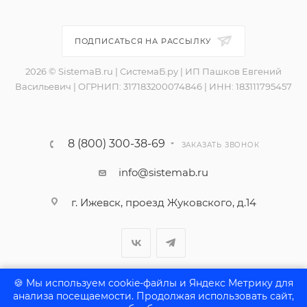
ПОДПИСАТЬСЯ НА РАССЫЛКУ
2026 © SistemaB.ru | СистемаБ.ру | ИП Пашков Евгений
Васильевич | ОГРНИП: 317183200074846 | ИНН: 183111795457
8 (800) 300-38-69
ЗАКАЗАТЬ ЗВОНОК
info@sistemab.ru
г. Ижевск, проезд Жуковского, д.14
🍪 Мы используем cookie-файлы и Яндекс Метрику для
анализа посещаемости. Продолжая использовать сайт,