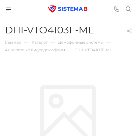
DHI-VTO4103F-ML
—
—
—
Главная
Каталог
Домофонные системы
—
Аналоговые видеодомофоны
DHI-VTO4103F-ML