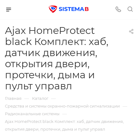
Ajax HomeProtect
black Комплект: хаб,
датчик движения,
открытия двери,
протечки, дыма и
пульт управл
—
—
Главная
Каталог
—
Средства и системы охранно-пожарной сигнализации
—
Радиоканальные системы
Ajax HomeProtect black Комплект: хаб, датчик движения,
открытия двери, протечки, дыма и пульт управл