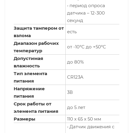
• период опроса
датчика – 12-300
секунд
Защита тампером от
есть
взлома
Диапазон рабочих
от -10°С до +50°С
температур
Допустимая
до 80%
влажность
Тип элемента
CR123A
питания
Напряжение
3В
питания
Срок работы от
до 5 лет
элемента питания
Размеры
110 x 65 x 50 мм
• Датчик движения с