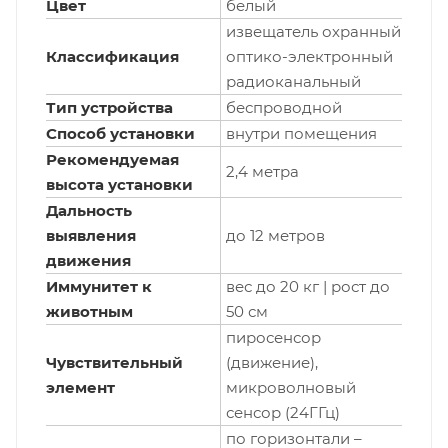
Цвет
белый
извещатель охранный
Классификация
оптико-электронный
радиоканальный
Тип устройства
беспроводной
Способ установки
внутри помещения
Рекомендуемая
2,4 метра
высота установки
Дальность
выявления
до 12 метров
движения
Иммунитет к
вес до 20 кг | рост до
животным
50 см
пиросенсор
Чувствительный
(движение),
элемент
микроволновый
сенсор (24ГГц)
по горизонтали –