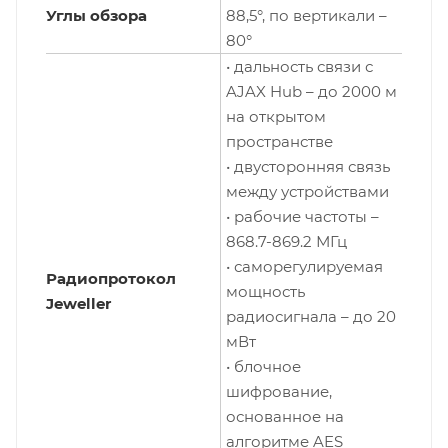
Углы обзора
88,5°, по вертикали –
80°
• дальность связи с
AJAX Hub – до 2000 м
на открытом
пространстве
• двусторонняя связь
между устройствами
• рабочие частоты –
868.7-869.2 МГц
• саморегулируемая
Радиопротокол
мощность
Jeweller
радиосигнала – до 20
мВт
• блочное
шифрование,
основанное на
алгоритме AES