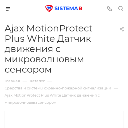
Ajax MotionProtect
Plus White Датчик
движения с
микроволновым
сенсором
—
—
Главная
Каталог
—
Средства и системы охранно-пожарной сигнализации
Ajax MotionProtect Plus White Датчик движения с
микроволновым сенсором