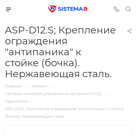
ASP-D12.S; Крепление
ограждения
"антипаника" к
стойке (бочка).
Нержавеющая сталь.
—
—
Главная
Каталог
—
Системы контроля управления доступом СКУД
—
Турникеты
ASP-D12.S; Крепление ограждения "антипаника" к стойке
(бочка). Нержавеющая сталь.