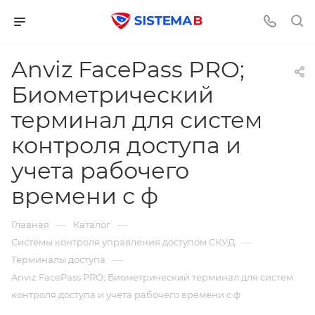
Anviz FacePass PRO;
Биометрический
терминал для систем
контроля доступа и
учета рабочего
времени с ф
—
—
Главная
Каталог
—
Системы контроля управления доступом СКУД
—
Терминалы доступа
Anviz FacePass PRO; Биометрический терминал для систем
контроля доступа и учета рабочего времени с ф