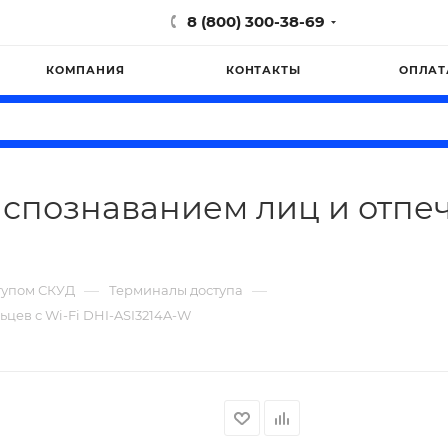
8 (800) 300-38-69
КОМПАНИЯ
КОНТАКТЫ
ОПЛАТ
аспознаванием лиц и отпеч
—
—
тупом СКУД
Терминалы доступа
ьцев с Wi-Fi DHI-ASI3214A-W