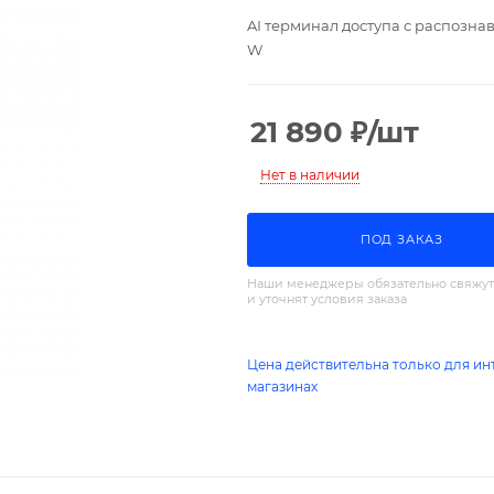
AI терминал доступа с распознав
W
21 890
₽
/шт
Нет в наличии
ПОД ЗАКАЗ
Наши менеджеры обязательно свяжут
и уточнят условия заказа
Цена действительна только для ин
магазинах