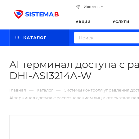
Ижевск
АКЦИИ
УСЛУГИ
КАТАЛОГ
AI терминал доступа с р
DHI-ASI3214A-W
—
—
Главная
Каталог
Системы контроля управления дос
AI терминал доступа с распознаванием лиц и отпечатков пал