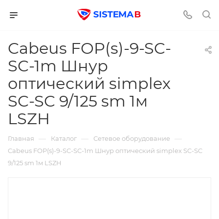
Cabeus FOP(s)-9-SC-
SC-1m Шнур
оптический simplex
SC-SC 9/125 sm 1м
LSZH
—
—
—
Главная
Каталог
Сетевое оборудование
Cabeus FOP(s)-9-SC-SC-1m Шнур оптический simplex SC-SC
9/125 sm 1м LSZH