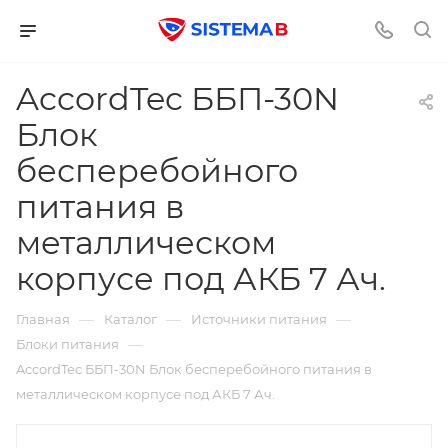
AccordTec ББП-30N
Блок
бесперебойного
питания в
металлическом
корпусе под АКБ 7 Ач.
—
—
—
Главная
Каталог
Источники питания
—
Блоки питания
AccordTec ББП-30N Блок бесперебойного питания в
металлическом корпусе под АКБ 7 Ач.