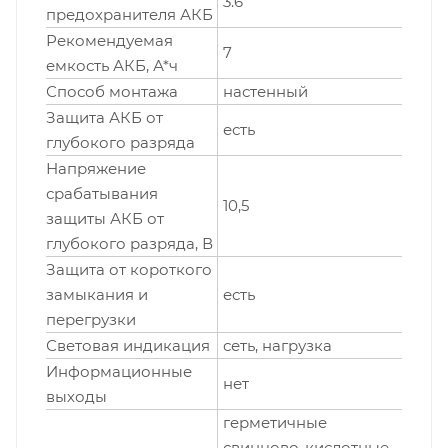
3.6
предохранителя АКБ
Рекомендуемая
7
емкость АКБ, А*ч
Способ монтажа
настенный
Защита АКБ от
есть
глубокого разряда
Напряжение
срабатывания
10,5
защиты АКБ от
глубокого разряда, В
Защита от короткого
замыкания и
есть
перегрузки
Световая индикация
сеть, нагрузка
Информационные
нет
выходы
герметичные
свинцово-кислотные